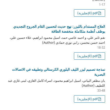
1-17
pdf (الإنجليزية)
العلاج المستدام بالليزر: نهج حديث لتحسين التئام الجروح التجديدي
يوظف أنظمة متكاملة منخفضة الطاقة
نغم ثامر علي، و احمد عاصي حمد، اسيل محمود ابراهيم، علاء حسين علي،
احمد حسن محسن، رابي نوري حمادي (Author)
18-32
pdf (الإنجليزية)
نمذجة تصميم ليزر الليف البلوري الكرستالي وتطبيقه في الاتصالات
البصرية
بان مظفر البياتي، اسيل ابراهيم محمود، اسراء كامل الغازي، لبنى غازي عبد
اللطيف (Author)
33-48
pdf (الإنجليزية)